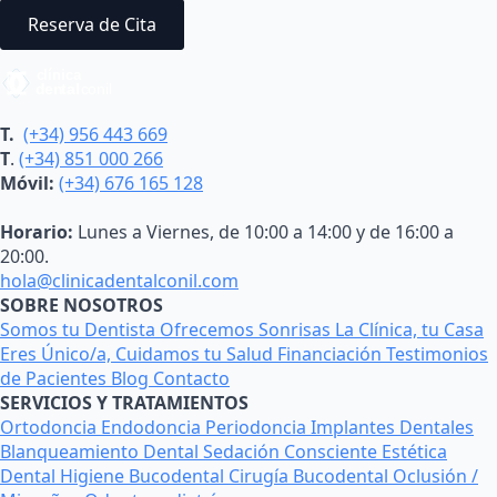
Reserva de Cita
T.
(+34) 956 443 669
T
.
(+34) 851 000 266
Móvil:
(+34) 676 165 128
Horario:
Lunes a Viernes, de 10:00 a 14:00 y de 16:00 a
20:00.
hola@clinicadentalconil.com
SOBRE NOSOTROS
Somos tu Dentista
Ofrecemos Sonrisas
La Clínica, tu Casa
Eres Único/a, Cuidamos tu Salud
Financiación
Testimonios
de Pacientes
Blog
Contacto
SERVICIOS Y TRATAMIENTOS
Ortodoncia
Endodoncia
Periodoncia
Implantes Dentales
Blanqueamiento Dental
Sedación Consciente
Estética
Dental
Higiene Bucodental
Cirugía Bucodental
Oclusión /